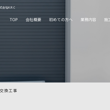
社K.R.C
TOP
会社概要
初めての方へ
業務内容
施
交換工事