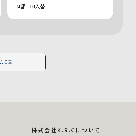
M邸 IH入替
BACK
株式会社K.R.C
について